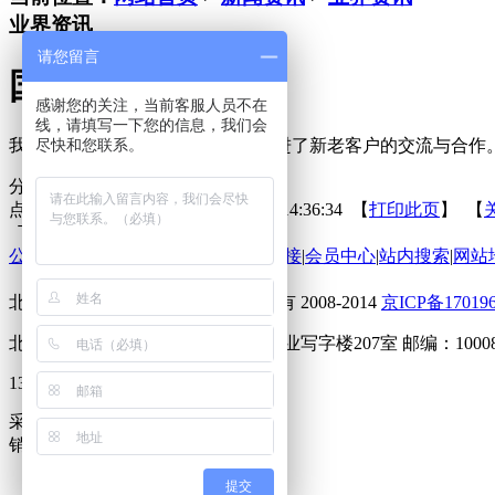
业界资讯
请您留言
国外展会
感谢您的关注，当前客服人员不在
线，请填写一下您的信息，我们会
尽快和您联系。
我公司去国外参展，效果很好，增进了新老客户的交流与合作
分享到：
点击次数：
更新时间：2014-08-29 14:36:34 【
打印此页
】 【
下一篇：
警用指纹专案排查器
公司动态
|
在线留言
|
在线反馈
|
友情链接
|
会员中心
|
站内搜索
|
网站
北京华鑫安盾商贸有限公司 版权所有 2008-2014
京ICP备17019
北京海淀上地马连洼北路9号东居兴业写字楼207室 邮编：10008
13552409085 15801119403
采购QQ：2692851291
销售QQ：754620780 2420317353
提交