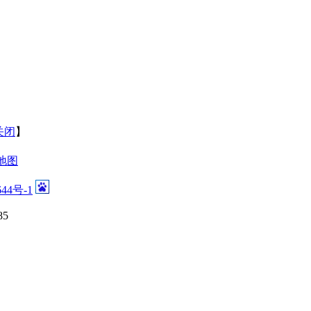
。
关闭
】
地图
644号-1
5