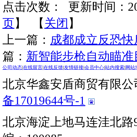
点击次数：
更新时间：2014-
页
】 【
关闭
】
上一篇：
成都成立反恐快反
篇：
新智能步枪自动瞄准
公司动态
|
在线留言
|
在线反馈
|
友情链接
|
会员中心
|
站内搜索
|
网站
北京华鑫安盾商贸有限公司 版
备17019644号-1
北京海淀上地马连洼北路9