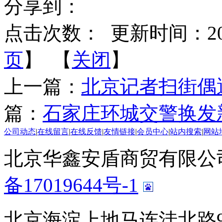
分享到：
点击次数：
更新时间：2014-
页
】 【
关闭
】
上一篇：
北京记者扫街偶
篇：
石家庄环城交警换发
公司动态
|
在线留言
|
在线反馈
|
友情链接
|
会员中心
|
站内搜索
|
网站
北京华鑫安盾商贸有限公司 版
备17019644号-1
北京海淀上地马连洼北路9