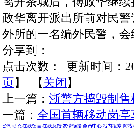
离开茶城后，傅政华继续
政华离开派出所前对民警
外所的一名编外民警，会
分享到：
点击次数：
更新时间：2014-
页
】 【
关闭
】
上一篇：
浙警方捣毁制售
一篇：
全国首辆移动岗亭
公司动态
|
在线留言
|
在线反馈
|
友情链接
|
会员中心
|
站内搜索
|
网站