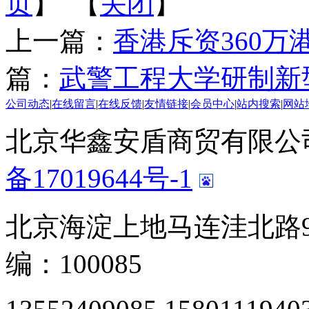
页
】 【
关闭
】
上一篇：
香港斥资360万
篇：
武警工程大学研制新
公司动态
|
在线留言
|
在线反馈
|
友情链接
|
会员中心
|
站内搜索
|
网站
北京华鑫安盾商贸有限公司 版
备17019644号-1
北京海淀上地马连洼北路9
编：100085