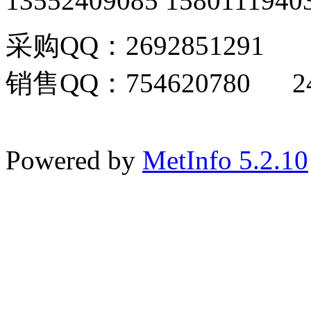
13552409085 1580111940
采购QQ：2692851291
销售QQ：754620780 24
Powered by
MetInfo 5.2.10