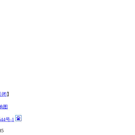
关闭
】
地图
644号-1
5