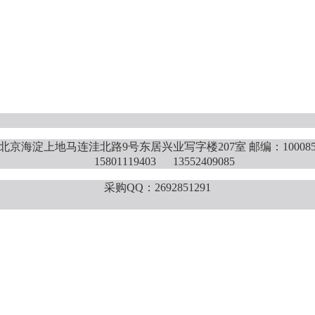
北京海淀上地马连洼北路9号东居兴业写字楼207室 邮编：10008
15801119403 13552409085
采购QQ：2692851291