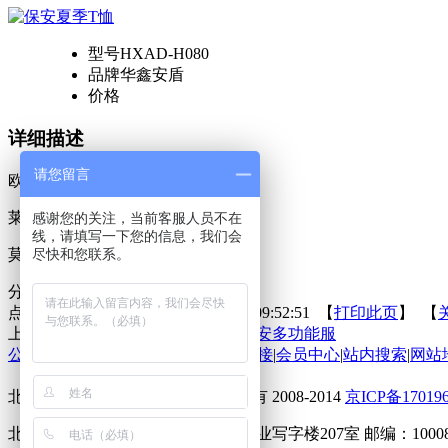
型号
HXAD-H080
品牌
华鑫安盾
价格
详细描述
请您留言
欧根棉
莱卡棉
感谢您的关注，当前客服人员不在
线，请填写一下您的信息，我们会
莫代尔
尽快和您联系。
分享到：
点击次数：
更新时间：2020-10-27 09:52:51 【
打印此页
】 【
上一条：
保安专用单裤
下一条：
保安多功能服
公司动态
|
在线留言
|
在线反馈
|
友情链接
|
会员中心
|
站内搜索
|
网站
北京华鑫安盾商贸有限公司 版权所有 2008-2014
京ICP备17019
北京海淀上地马连洼北路9号东居兴业写字楼207室 邮编：10008