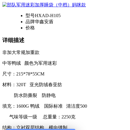
型号
HXAD-H105
品牌
华鑫安盾
价格
详细描述
非加大常规加重款
中等鸭绒 颜色为军用迷彩
尺寸：215*78*55CM
材料：320T 亚光防绒春亚纺
防水防撕裂 防静电
填充：1600G 鸭绒 国际标准 清洁度500
气味等级一级 总重量：2250克
结构：立衬双层结构 横向缝制