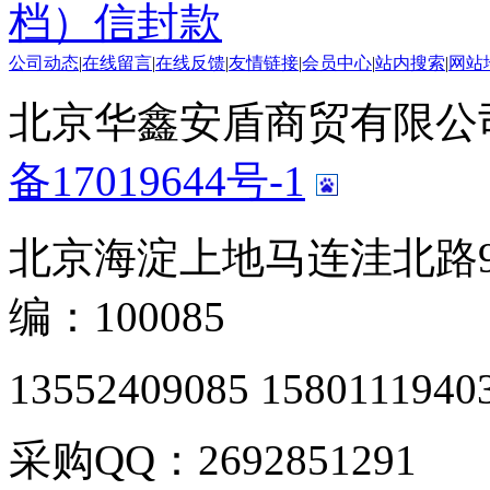
档）信封款
公司动态
|
在线留言
|
在线反馈
|
友情链接
|
会员中心
|
站内搜索
|
网站
北京华鑫安盾商贸有限公司 版
备17019644号-1
北京海淀上地马连洼北路9
编：100085
13552409085 1580111940
采购QQ：2692851291