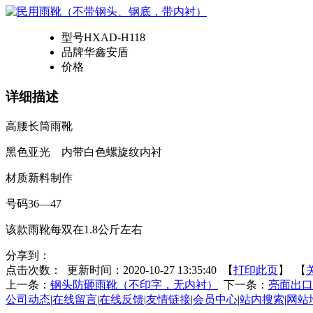
型号
HXAD-H118
品牌
华鑫安盾
价格
详细描述
高腰长筒雨靴
黑色亚光 内带白色螺旋纹内衬
材质新料制作
号码36—47
该款雨靴每双在1.8公斤左右
分享到：
点击次数：
更新时间：2020-10-27 13:35:40 【
打印此页
】 【
上一条：
钢头防砸雨靴（不印字，无内衬）
下一条：
亮面出口
公司动态
|
在线留言
|
在线反馈
|
友情链接
|
会员中心
|
站内搜索
|
网站