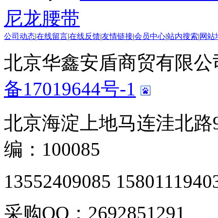
尼龙腰带
公司动态
|
在线留言
|
在线反馈
|
友情链接
|
会员中心
|
站内搜索
|
网站
北京华鑫安盾商贸有限公司 版
备17019644号-1
北京海淀上地马连洼北路9
编：100085
13552409085 1580111940
采购QQ：2692851291