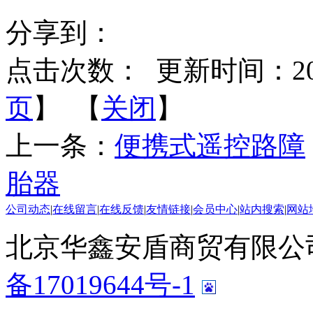
分享到：
点击次数：
更新时间：2014-
页
】 【
关闭
】
上一条：
便携式遥控路障
胎器
公司动态
|
在线留言
|
在线反馈
|
友情链接
|
会员中心
|
站内搜索
|
网站
北京华鑫安盾商贸有限公司 版
备17019644号-1