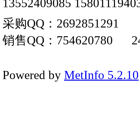
13552409085 1580111940
采购QQ：2692851291
销售QQ：754620780 24
Powered by
MetInfo 5.2.10