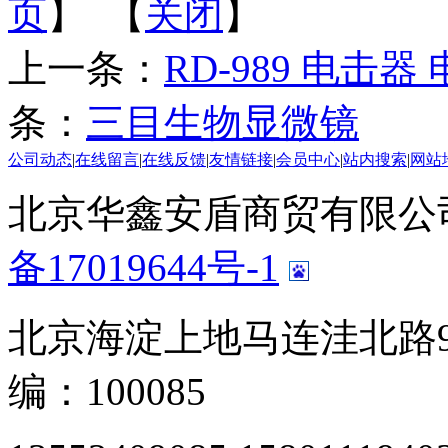
页
】 【
关闭
】
上一条：
RD-989 电击
条：
三目生物显微镜
公司动态
|
在线留言
|
在线反馈
|
友情链接
|
会员中心
|
站内搜索
|
网站
北京华鑫安盾商贸有限公司 版
备17019644号-1
北京海淀上地马连洼北路9
编：100085