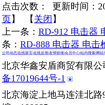
点击次数：
更新时间：2014-
页
】 【
关闭
】
上一条：
RD-912 电击
条：
RD-888 电击器 电
公司动态
|
在线留言
|
在线反馈
|
友情链接
|
会员中心
|
站内搜索
|
网站
北京华鑫安盾商贸有限公司 版
备17019644号-1
北京海淀上地马连洼北路9