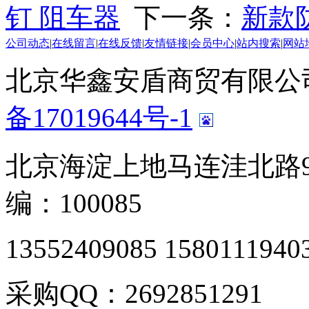
钉 阻车器
下一条：
新款
公司动态
|
在线留言
|
在线反馈
|
友情链接
|
会员中心
|
站内搜索
|
网站
北京华鑫安盾商贸有限公司 版
备17019644号-1
北京海淀上地马连洼北路9
编：100085
13552409085 1580111940
采购QQ：2692851291