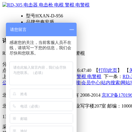
型号
HXAN-D-956
品牌
华鑫安盾
价格
请您留言
详细描述
感谢您的关注，当前客服人员不在
线，请填写一下您的信息，我们会
RD-305 电击器 电击枪 电棍 警棍 电警棍
尽快和您联系。
分享到：
点击次数：
更新时间：2014-08-18 16:47:40 【
打印此页
】 【
上一条：
RD-95 电击器 电击枪 电棍 警棍 电警棍
下一条：
RD
公司动态
|
在线留言
|
在线反馈
|
友情链接
|
会员中心
|
站内搜索
|
网站
北京华鑫安盾商贸有限公司 版权所有 2008-2014
京ICP备17019
北京海淀上地马连洼北路9号东居兴业写字楼207室 邮编：10008
13552409085 15801119403
采购QQ：2692851291