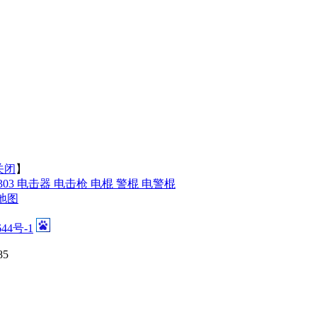
关闭
】
-303 电击器 电击枪 电棍 警棍 电警棍
地图
644号-1
5