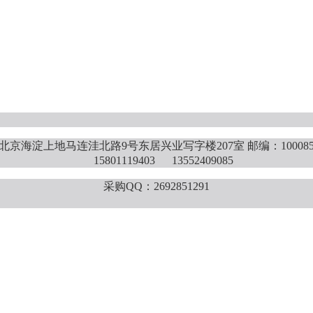
北京海淀上地马连洼北路9号东居兴业写字楼207室 邮编：10008
15801119403 13552409085
采购QQ：2692851291