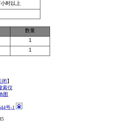
7小时以上
数量
1
1
关闭
】
搜索仪
地图
644号-1
5