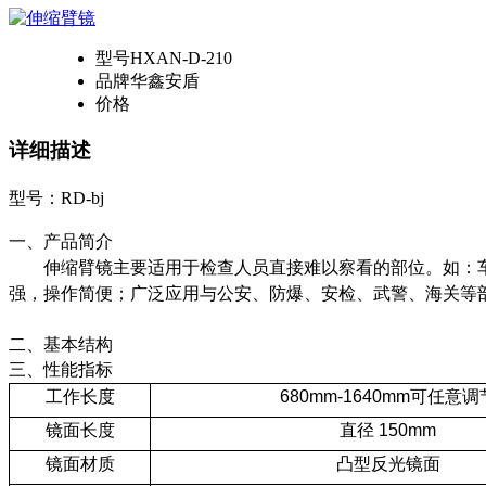
型号
HXAN-D-210
品牌
华鑫安盾
价格
详细描述
型号：RD-bj
一、产品简介
伸缩臂镜主要适用于检查人员直接难以察看的部位。如：
强，操作简便；广泛应用与公安、防爆、安检、武警、海关等
二、基本结构
三、性能指标
工作长度
680mm
-1640mm
可任意调
镜面长度
直径 150mm
镜面材质
凸型反光镜面