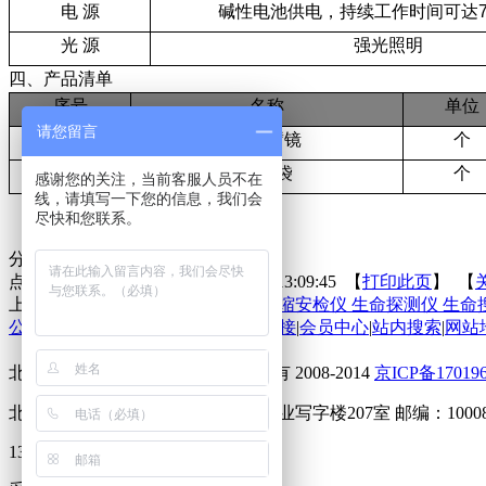
电 源
碱性电池供电，持续工作时间可达
光 源
强光照明
四、产品清单
序号
名称
单位
请您留言
1.
伸缩臂镜
个
2.
包装袋
个
感谢您的关注，当前客服人员不在
线，请填写一下您的信息，我们会
尽快和您联系。
分享到：
点击次数：
更新时间：2014-08-19 13:09:45 【
打印此页
】 【
上一条：
无磁探针
下一条：
红外伸缩安检仪 生命探测仪 生命
公司动态
|
在线留言
|
在线反馈
|
友情链接
|
会员中心
|
站内搜索
|
网站
北京华鑫安盾商贸有限公司 版权所有 2008-2014
京ICP备17019
北京海淀上地马连洼北路9号东居兴业写字楼207室 邮编：10008
13552409085 15801119403