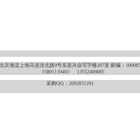
北京海淀上地马连洼北路9号东居兴业写字楼207室 邮编：10008
15801119403 13552409085
采购QQ：2692851291