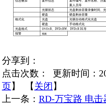
信息叠加
案件信息
案件编号、案件名称、办
案人员等
光驱状态
光盘剩余容量录像时间、
硬盘
硬盘剩余容量
格式化
光盘
光驱自动格式化光盘
硬盘
手动格式化
光盘格式
DVD
±
R
、
DVD
±
RW
、
DVD
±
R DL
等
报警
视频
分享到：
点击次数：
更新时间：2014-
页
】 【
关闭
】
上一条：
RD-万宝路 电击