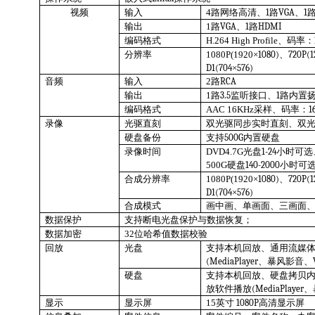
视频
输入
4
路网络高清
、
1
路
VGA
、
1
输出
1
路
VGA
、
1
路
HDMI
编码格式
H.264
High Profile
、码率：
分辨率
1080P(1920
×
1080)
、
720P(1
D1(704
×
576)
音频
输入
2
路
RCA
输出
1
路
3.5
监听接口、
1
路内置
编码格式
AAC 16KHz
采样、码率：
1
录像
光驱直刻
双光驱同步实时直刻、双
硬盘备份
支持
500G
内置硬盘
录像时间
DVD4.7G
光盘
1-24
小时可选
500G
硬盘
140-2000
小时可
合成分辨率
1080P(1920
×
1080)
、
720P(1
D1(704
×
576)
合成模式
画中画、单画面、三画面
数据保护
支持断电光盘保护与数据恢复；
数据加密
32
位哈希值数据校验
回放
光盘
支持本机回放、通用流媒
(MediaPlayer
、暴风影音、
硬盘
支持本机回放、硬盘拷贝
放软件播放
(MediaPlayer
、
显示
显示屏
15
英寸
1080P
高清显示屏