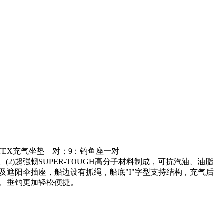
INTEX充气坐垫—对；9：钓鱼座一对
2)超强韧SUPER-TOUGH高分子材料制成，可抗汽油、油脂
及遮阳伞插座，船边设有抓绳，船底"I"字型支持结构，充气后
闲、垂钓更加轻松便捷。