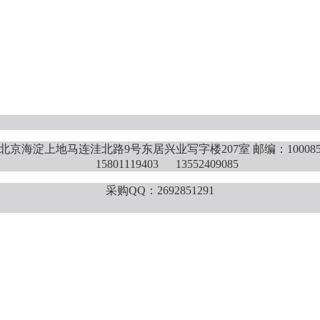
北京海淀上地马连洼北路9号东居兴业写字楼207室 邮编：10008
15801119403 13552409085
采购QQ：2692851291