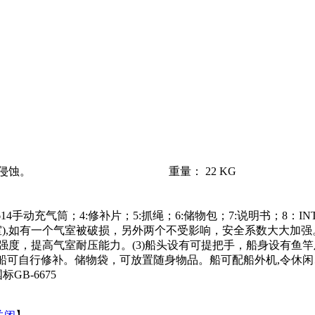
晒及氯和海水的侵蚀。 重量： 22 KG
614手动充气筒；4:修补片；5:抓绳；6:储物包；7:说明书；8：
),如有一个气室被破损，另外两个不受影响，安全系数大大加强。(
强度，提高气室耐压能力。(3)船头设有可提把手，船身设有鱼竿
气船可自行修补。储物袋，可放置随身物品。船可配船外机,令休
GB-6675