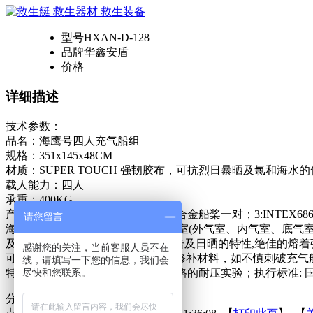
型号
HXAN-D-128
品牌
华鑫安盾
价格
详细描述
技术参数：
品名：海鹰号四人充气船组
规格：351x145x48CM
材质：SUPER TOUCH 强韧胶布，可抗烈日暴
载人能力：四人
承重：400KG
产品配置：1:充气船一只；2豪华铝合金船桨一对；3:INTEX68
请您留言
海鹰充气船特点:(1)共有三个独立气室(外气室、内气室、底气室
及盐水侵蚀，同时具有耐磨损，撞击及日晒的特性,绝佳的熔着
感谢您的关注，当前客服人员不在
可使之更舒适及坚固。(4)随船配有修补材料，如不慎刺破充
线，请填写一下您的信息，我们会
特点:方便,平稳,舒适,缓冲击力强,严格的耐压实验；执行标准: 国标
尽快和您联系。
分享到：