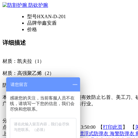
型号
HXAN-D-201
品牌
华鑫安盾
价格
详细描述
材质：凯夫拉（1）
材质：高强聚乙烯（2）
请您留言
防护等级：4级
本公司最新研发的防割防砍护腕，能有效防止匕首、美工刀、
感谢您的关注，当前客服人员不在
广泛运用于武警、特警、公安等特殊行业。
线，请填写一下您的信息，我们会
尽快和您联系。
分享到：
点击次数：
更新时间：2014-08-15 13:50:00 【
打印此页
】 【
上一条：
射击护目镜
下一条：
武警漂浮式防弹衣 海警防弹衣 