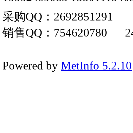
采购QQ：2692851291
销售QQ：754620780 24
Powered by
MetInfo 5.2.10