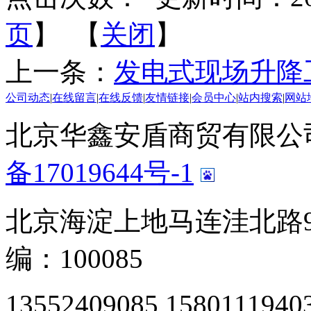
页
】 【
关闭
】
上一条：
发电式现场升降
公司动态
|
在线留言
|
在线反馈
|
友情链接
|
会员中心
|
站内搜索
|
网站
北京华鑫安盾商贸有限公司 版
备17019644号-1
北京海淀上地马连洼北路9
编：100085
13552409085 1580111940