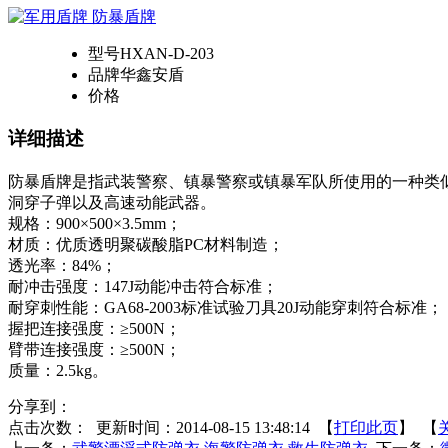
型号
HXAN-D-203
品牌
华鑫安盾
价格
详细描述
防暴盾牌是指武装警察、镇暴警察或镇暴军队所使用的一种类
洞穿子弹以及高速动能武器。
规格：900×500×3.5mm；
材质：优质透明聚碳酸脂PC材料制造；
透光率：84%；
耐冲击强度：147J动能冲击符合标准；
耐穿刺性能：GA68-2003标准试验刀具20J动能穿刺符合标准；
握把连接强度：≥500N；
臂带连接强度：≥500N；
质量：2.5kg。
分享到：
点击次数：
更新时间：2014-08-15 13:48:14 【
打印此页
】 【