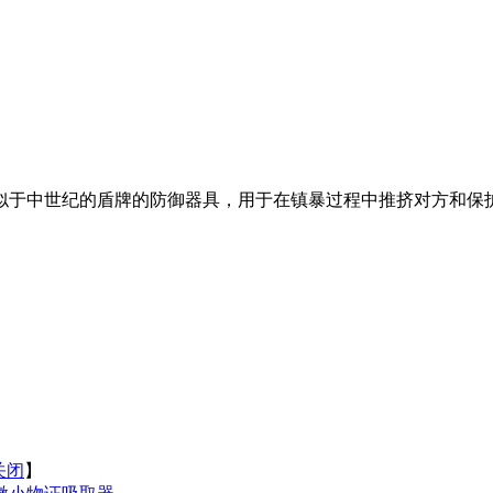
似于中世纪的盾牌的防御器具，用于在镇暴过程中推挤对方和保
关闭
】