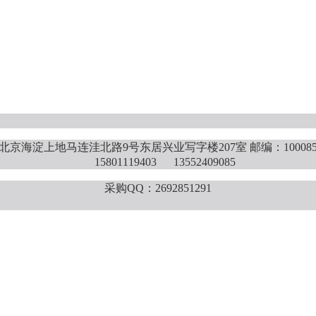
北京海淀上地马连洼北路9号东居兴业写字楼207室 邮编：10008
15801119403 13552409085
采购QQ：2692851291