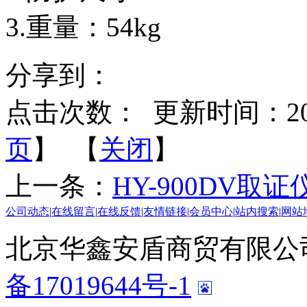
3.重量：54kg
分享到：
点击次数：
更新时间：2014-
页
】 【
关闭
】
上一条：
HY-900DV取证
公司动态
|
在线留言
|
在线反馈
|
友情链接
|
会员中心
|
站内搜索
|
网站
北京华鑫安盾商贸有限公司 版
备17019644号-1