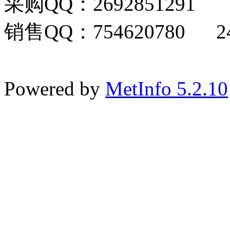
采购QQ：2692851291
销售QQ：754620780 24
Powered by
MetInfo 5.2.10