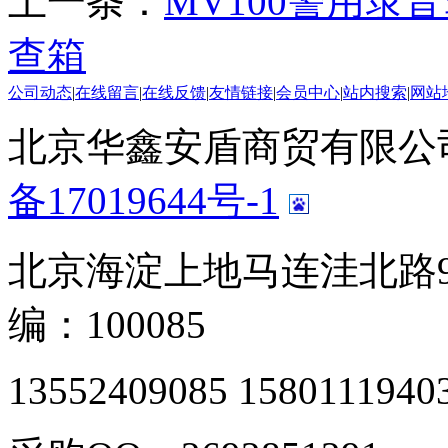
上一条：
MV100警用录
查箱
公司动态
|
在线留言
|
在线反馈
|
友情链接
|
会员中心
|
站内搜索
|
网站
北京华鑫安盾商贸有限公司 版
备17019644号-1
北京海淀上地马连洼北路9
编：100085
13552409085 1580111940