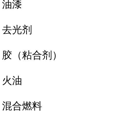
油漆
去光剂
胶（粘合剂）
火油
混合燃料