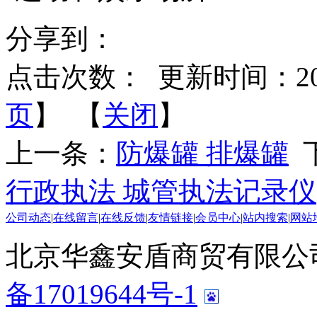
分享到：
点击次数：
更新时间：2014-
页
】 【
关闭
】
上一条：
防爆罐 排爆罐
行政执法 城管执法记录仪
公司动态
|
在线留言
|
在线反馈
|
友情链接
|
会员中心
|
站内搜索
|
网站
北京华鑫安盾商贸有限公司 版
备17019644号-1