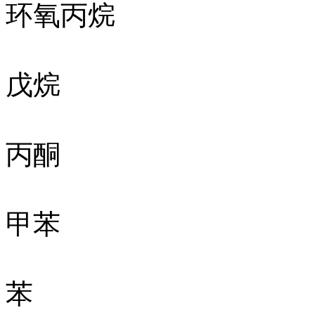
环氧丙烷
戊烷
丙酮
甲苯
苯