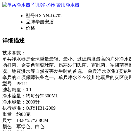
型号
HXAN-D-702
品牌
华鑫安盾
价格
详细描述
技术参数：
单兵净水器是全球重量最轻、最小、过滤精度最高的户外净水器，重
肠杆菌、金黄色葡萄球菌、伤寒沙门氏菌、霍乱菌、军团菌等
况、地震洪水等自然灾害发生时的首选。 单兵净水器集3项
伞兵的21项保障装备之一。单兵净水器在汶川地震后的灾区使
型号：PF111
滤芯精度：0.1
净水流量：约每分钟300ML
净水容量：2000升
执行标准：Q/JYHB1-2009
重量：约88克
尺寸：13.8*5.7*2.8CM
颜色：军绿色、白色