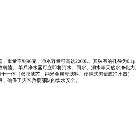
量不到90克，净水容量可高达2000L。其独有的孔径为0.1μm
致病菌。 单兵净水器可立即将河水、雨水、湖水等天然水净化为
专利于一体（双膜滤芯、纳米金属簇滤料、便携式陶瓷膜净水器）
用，确保了灾区救援部队的饮水安全。