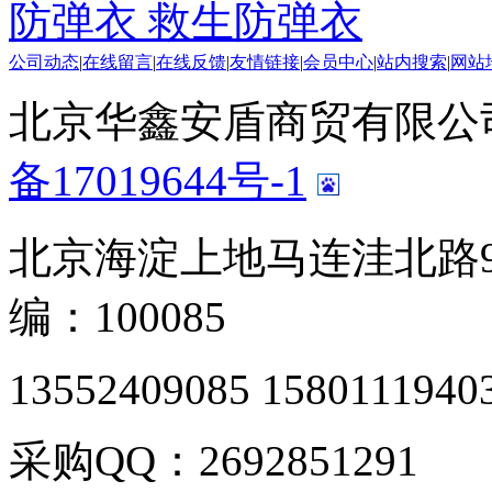
防弹衣 救生防弹衣
公司动态
|
在线留言
|
在线反馈
|
友情链接
|
会员中心
|
站内搜索
|
网站
北京华鑫安盾商贸有限公司 版
备17019644号-1
北京海淀上地马连洼北路9
编：100085
13552409085 1580111940
采购QQ：2692851291