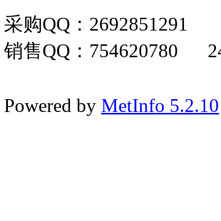
采购QQ：2692851291
销售QQ：754620780 24
Powered by
MetInfo 5.2.10