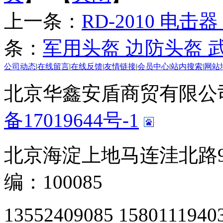
上一条：
RD-2010 电击
条：
军用头盔 边防头盔 
公司动态
|
在线留言
|
在线反馈
|
友情链接
|
会员中心
|
站内搜索
|
网站
北京华鑫安盾商贸有限公司 版
备17019644号-1
北京海淀上地马连洼北路9
编：100085
13552409085 1580111940