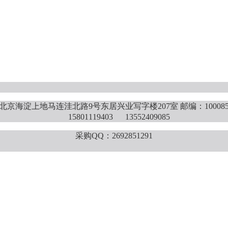
北京海淀上地马连洼北路9号东居兴业写字楼207室 邮编：10008
15801119403 13552409085
采购QQ：2692851291