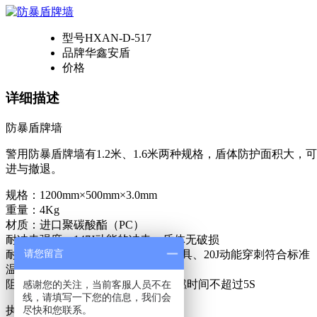
型号
HXAN-D-517
品牌
华鑫安盾
价格
详细描述
防暴盾牌墙
警用防暴盾牌墙有1.2米、1.6米两种规格，盾体防护面积
进与撤退。
规格：1200mm×500mm×3.0mm
重量：4Kg
材质：进口聚碳酸酯（PC）
耐冲击强度：147J动能的冲击，盾体无破损
请您留言
耐穿刺性能：使用标准GA68试验刀具、20J动能穿刺符合标准
温度适应性：-20 ℃ ~ 55 ℃
阻燃性：火焰离开后，被点燃处续燃时间不超过5S
感谢您的关注，当前客服人员不在
线，请填写一下您的信息，我们会
执行标准：《GA422-2003防暴盾牌》
尽快和您联系。