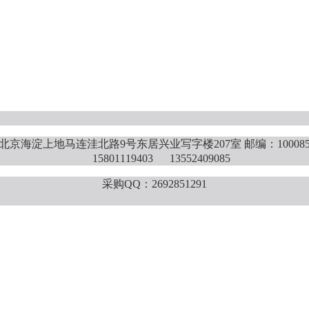
北京海淀上地马连洼北路9号东居兴业写字楼207室 邮编：10008
15801119403 13552409085
采购QQ：2692851291