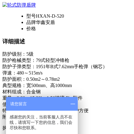
型号
HXAN-D-520
品牌
华鑫安盾
价格
详细描述
防护级别：5级
防护枪械类型：79式轻型冲锋枪
防护子弹类型：1951年B式7.62mm手枪弹（钢芯）
弹速：480～515m/s
防护面积：0.50m2～0.78m2
典型规格：宽500mm、高1000mm
材料组成：合金钢
重量：9.80～15.30kg 1.50玻璃 5kg附件
请您留言
使用环境温度：-20℃～ 55℃
特点：防弹级别高、物美价廉、维护方便
附属功能：观察窗、射击孔
感谢您的关注，当前客服人员不在
线，请填写一下您的信息，我们会
执行标准：GA423-2003《防弹盾牌》
尽快和您联系。