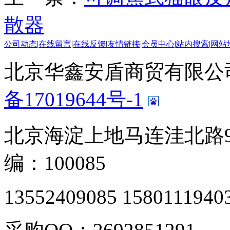
散器
公司动态
|
在线留言
|
在线反馈
|
友情链接
|
会员中心
|
站内搜索
|
网站
北京华鑫安盾商贸有限公司 版
备17019644号-1
北京海淀上地马连洼北路9
编：100085
13552409085 1580111940