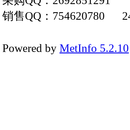
采购QQ：2692851291
销售QQ：754620780 24
Powered by
MetInfo 5.2.10