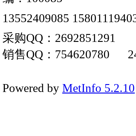
13552409085 1580111940
采购QQ：2692851291
销售QQ：754620780 24
Powered by
MetInfo 5.2.10