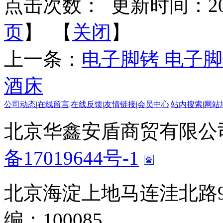
点击次数：
更新时间：2014-
页
】 【
关闭
】
上一条：
电子脚铐 电子
酒床
公司动态
|
在线留言
|
在线反馈
|
友情链接
|
会员中心
|
站内搜索
|
网站
北京华鑫安盾商贸有限公司 版
备17019644号-1
北京海淀上地马连洼北路9
编：100085