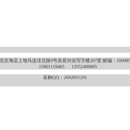
北京海淀上地马连洼北路9号东居兴业写字楼207室 邮编：10008
15801119403 13552409085
采购QQ：2692851291