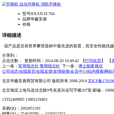
型号
HXAN-D-704
品牌
华鑫安盾
价格
详细描述
该产品是目前世界攀登器材中最先进的装置，其安全性能优越
分享到：
点击次数：
更新时间：2014-08-20 16:49:42 【
打印此页
】 【
上一条：
军用指北针 警用指北针
下一条：
博士能夜视仪
公司动态
|
在线留言
|
在线反馈
|
友情链接
|
会员中心
|
站内搜索
|
网站
北京华鑫安盾商贸有限公司 版权所有 2008-2014
京ICP备17019
北京海淀上地马连洼北路9号东居兴业写字楼207室 邮编：10008
13552409085 15801119403
采购QQ：2692851291
销售QQ：754620780 2420317353