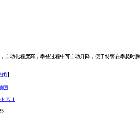
，自动化程度高，攀登过程中可自动升降，便于特警在攀爬时腾
关闭
】
地图
644号-1
5