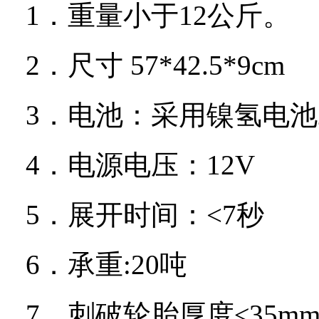
1．
重量小于
12
公斤。
2．
尺寸
57*42.5*9cm
3．
电池：采用镍氢电池
4．
电源电压：
12V
5．
展开时间：
<7
秒
6．
承重
:20
吨
7．
刺破轮胎厚度≤
35m