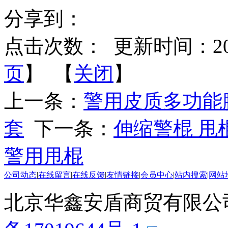
分享到：
点击次数：
更新时间：2014-
页
】 【
关闭
】
上一条：
警用皮质多功能
套
下一条：
伸缩警棍 甩
警用甩棍
公司动态
|
在线留言
|
在线反馈
|
友情链接
|
会员中心
|
站内搜索
|
网站
北京华鑫安盾商贸有限公司 版