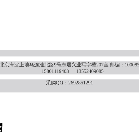
北京海淀上地马连洼北路9号东居兴业写字楼207室 邮编：10008
15801119403 13552409085
采购QQ：2692851291
帽