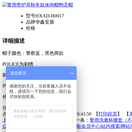
型号
HXAD-H0017
品牌
华鑫安盾
价格
详细描述
帽子颜色：警察蓝，黑色两款
POLICE为刺绣
请您留言
刺绣颜色为银色，金色
均码，后面可以调节尺寸
感谢您的关注，当前客服人员不在
线，请填写一下您的信息，我们会
外面条绒料，里面涤纶材质
尽快和您联系。
分享到：
点击次数：
更新时间：2020-10-21 16:41:50 【
打印此页
】 【
上一条：
警用1米2金属架构围挡
下一条：
警用洗漱杯腰套（不
公司动态
|
在线留言
|
在线反馈
|
友情链接
|
会员中心
|
站内搜索
|
网站