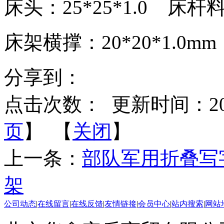
床头：25*25*1.0 床杆料
床架横撑：20*20*1.0mm
分享到：
点击次数：
更新时间：2020-
页
】 【
关闭
】
上一条：
部队军用折叠写
架
公司动态
|
在线留言
|
在线反馈
|
友情链接
|
会员中心
|
站内搜索
|
网站