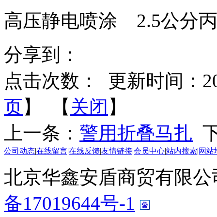
高压静电喷涂 2.5公分
分享到：
点击次数：
更新时间：2020-
页
】 【
关闭
】
上一条：
警用折叠马扎
下
公司动态
|
在线留言
|
在线反馈
|
友情链接
|
会员中心
|
站内搜索
|
网站
北京华鑫安盾商贸有限公司 版
备17019644号-1