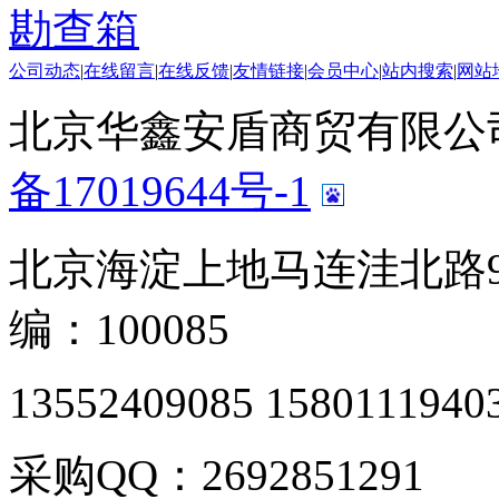
勘查箱
公司动态
|
在线留言
|
在线反馈
|
友情链接
|
会员中心
|
站内搜索
|
网站
北京华鑫安盾商贸有限公司 版
备17019644号-1
北京海淀上地马连洼北路9
编：100085
13552409085 1580111940
采购QQ：2692851291