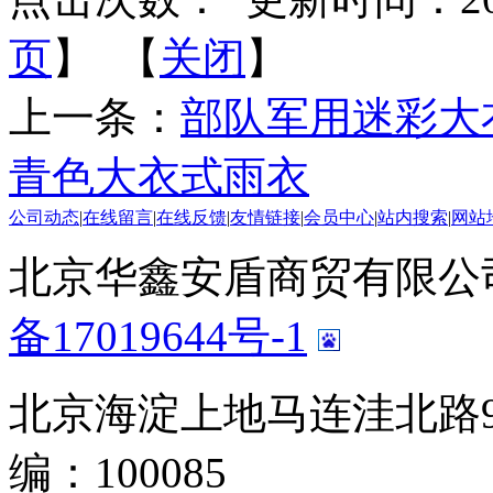
页
】 【
关闭
】
上一条：
部队军用迷彩大
青色大衣式雨衣
公司动态
|
在线留言
|
在线反馈
|
友情链接
|
会员中心
|
站内搜索
|
网站
北京华鑫安盾商贸有限公司 版
备17019644号-1
北京海淀上地马连洼北路9
编：100085