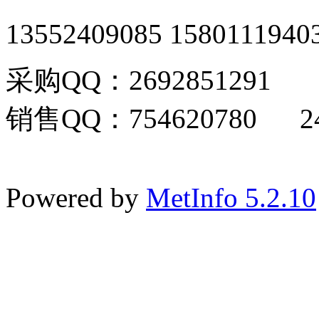
13552409085 1580111940
采购QQ：2692851291
销售QQ：754620780 24
Powered by
MetInfo 5.2.10