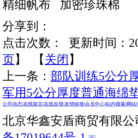
精细帆布 加密珍珠棉
分享到：
点击次数：
更新时间：2020-
页
】 【
关闭
】
上一条：
部队训练5公分
军用5公分厚度普通海绵
公司动态
|
在线留言
|
在线反馈
|
友情链接
|
会员中心
|
站内搜索
|
网站
北京华鑫安盾商贸有限公司 版
备17019644号-1