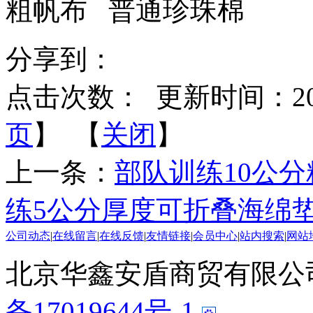
粗帆布 普通珍珠棉
分享到：
点击次数：
更新时间：2020-
页
】 【
关闭
】
上一条：
部队训练10公
练5公分厚度可折叠海绵
公司动态
|
在线留言
|
在线反馈
|
友情链接
|
会员中心
|
站内搜索
|
网站
北京华鑫安盾商贸有限公司 版
备17019644号-1