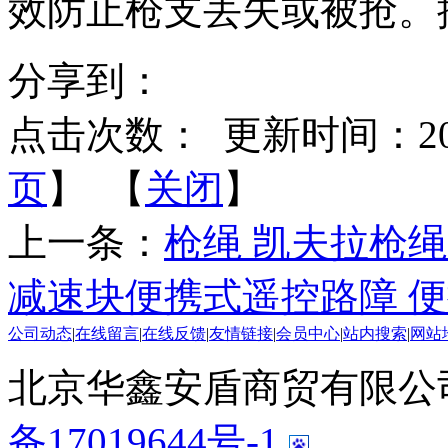
效防止枪支丢失或被抢。
分享到：
点击次数：
更新时间：2014-
页
】 【
关闭
】
上一条：
枪绳 凯夫拉枪绳
减速块便携式遥控路障 
公司动态
|
在线留言
|
在线反馈
|
友情链接
|
会员中心
|
站内搜索
|
网站
北京华鑫安盾商贸有限公司 版
备17019644号-1