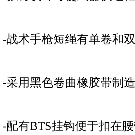
-战术手枪短绳有单卷和
-采用黑色卷曲橡胶带制
-配有BTS挂钩便于扣在