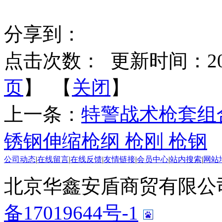
分享到：
点击次数：
更新时间：2014-
页
】 【
关闭
】
上一条：
特警战术枪套组
锈钢伸缩枪纲 枪刚 枪钢
公司动态
|
在线留言
|
在线反馈
|
友情链接
|
会员中心
|
站内搜索
|
网站
北京华鑫安盾商贸有限公司 版
备17019644号-1